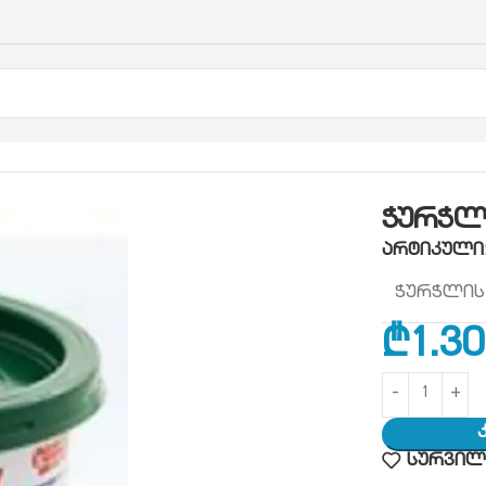
ოფისის ჰიგიენა
ჭურჭლის სარეცხი საშუალებები
ჭ
ჭურჭლ
არტიკული
ჭურჭლის 
₾
1.30
სურვილე