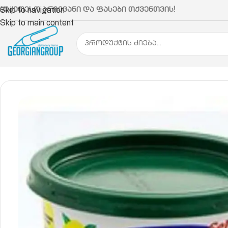
აუკეთესო არჩევანი და ფასები თქვენთვის!
Skip to navigation
Skip to main content
მთავარი
ოფისის ჰიგიენა და სამეურნეო ნივთები