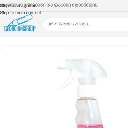
აუკეთესო არჩევანი და ფასები თქვენთვის!
Skip to navigation
Skip to main content
მთავარი
ოფისის ჰიგიენა და სამეურნეო ნივთები