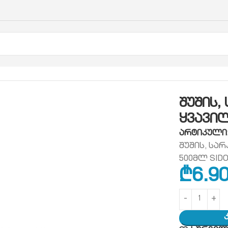
ოფისის ჰიგიენა
მინის საწმენდი
შუშის, სარკის ს
შუშის,
ყვავი
არტიკული
შუშის, სა
500მლ SID
₾
6.9