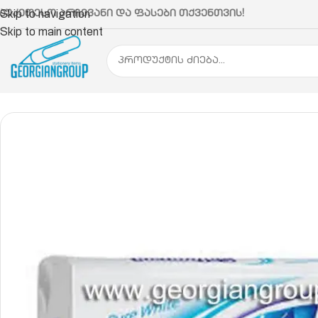
აუკეთესო არჩევანი და ფასები თქვენთვის!
Skip to navigation
Skip to main content
მთავარი
ოფისის ჰიგიენა და სამეურნეო ნივთები