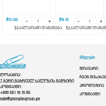
₾
31.50
₾
9.10
−
+
−
+
კალათაში დამატება
კალათაში დამატ
ბმულები
მთავარი
ლოკაცია:
ჩვენ შესახე
7 ბერი გაბრიელ სალოსის გამზირი
პროდუქცია
კონტაქტი:
+995 551 16 15 65
კონტაქტი
sale@georgiangroup.ge