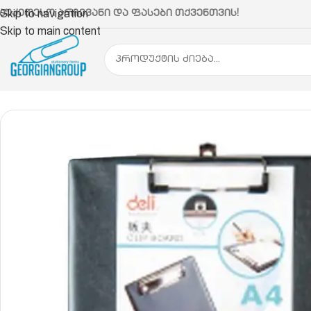
აუკეთესო არჩევანი და ფასები თქვენთვის!
Skip to navigation
Skip to main content
მთავარი
ბაინდერი, საქაღალდე, ფაილი, სავიზიტ