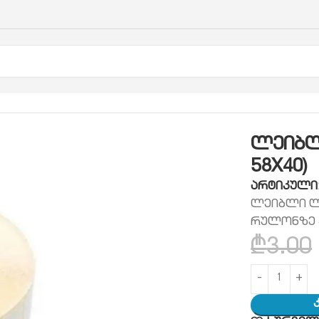
ქაღალდი
წებოვანი ეტიკეტი (ლეიბლი)
ლეიბლი ლენტი
ლეიბლ
58X40)
არტიკული
ლეიბლი ლე
რულონზე 4
₾
3.00