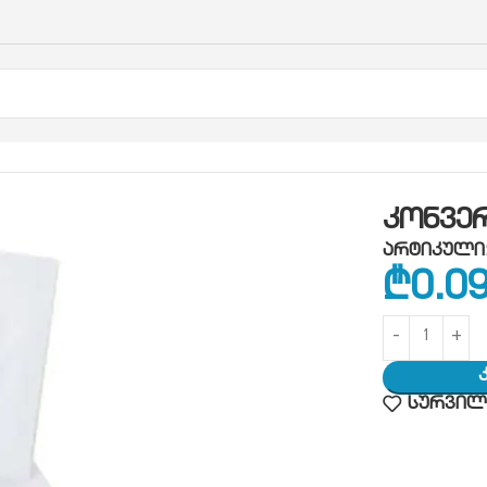
რტი CD
კონვე
არტიკული
₾
0.0
სურვილე