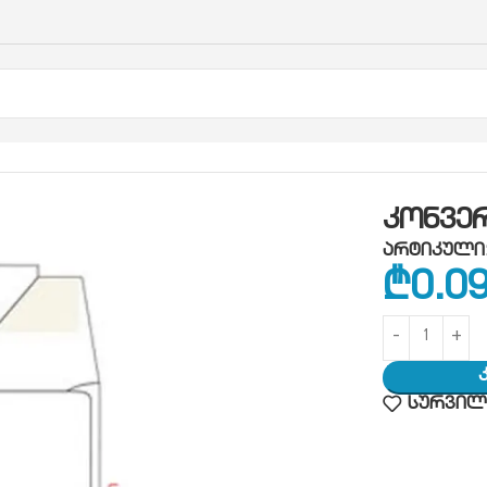
რტი დიპლომატიური 110X220
კონვე
არტიკული
₾
0.0
სურვილე