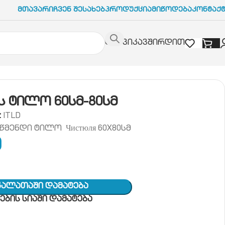
Მთავარი
Ჩვენ Შესახებ
Პროდუქცია
Მიწოდება
Კონტაქ
დაგვიკავშირდით
მ
ს ტილო 60სმ-80სმ
:
ITLD
აწმენდი ტილო Чистюля 60X80სმ
0
Კალათაში Დამატება
ბის სიაში დამატება