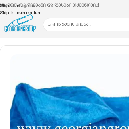
აუკეთესო არჩევანი და ფასები თქვენთვის!
Skip to navigation
Skip to main content
მთავარი
ოფისის ჰიგიენა და სამეურნეო ნივთები