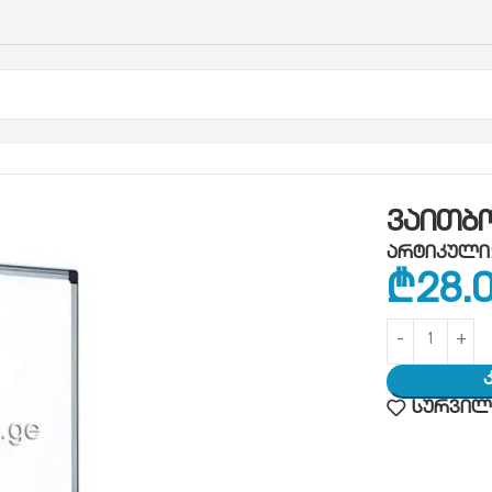
დი 60X90
ვაითბ
არტიკული
₾
28.
სურვილე