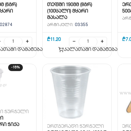
მ (6გრ)
თეფში 190მმ (8გრ)
ერ
მყარი
(100ცალი) მყარი
500
მასალა
ᲐᲠ
02874
ᲐᲠᲢᲘᲙᲣᲚᲘ:
03355
₾
11.20
₾
7.
−
+
−
+
ათაში დამატება
კალათაში დამატება
-18%
ი ჭურჭელი
ი
რი ჭიქა
ერთჯერადი ჭურჭელი
ერ