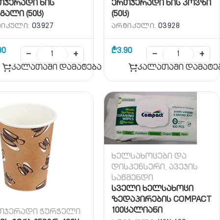
თჯერადი ხის
ერთჯერადი ხის კოვზი
გალი (50ც)
(50ც)
ᲢᲘᲙᲣᲚᲘ:
03927
ᲐᲠᲢᲘᲙᲣᲚᲘ:
03928
90
₾
3.90
−
+
−
+
კალათაში დამატება
კალათაში დამატე
ხელსახოცები და
დისპენსერი
,
ავეჯის
საწმენდი
სველი ხელსახოცი
ზედაპირების COMPACT
100ცალიანი
თჯერადი ჭურჭელი