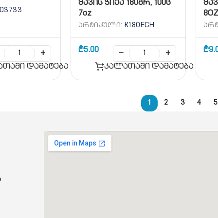
ყავის ჭიქა 180გრ, 100ც
ყავ
03733
7oz
8O
ᲐᲠᲢᲘᲙᲣᲚᲘ:
K180ECH
ᲐᲠ
₾
5.00
₾
9.
+
−
+
ათაში დამატება
კალათაში დამატება
1
2
3
4
5
ბ