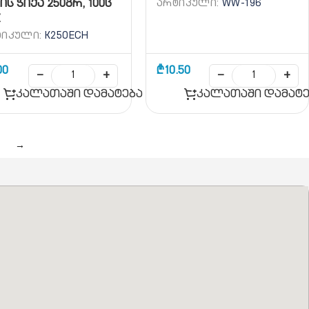
ᲐᲠᲢᲘᲙᲣᲚᲘ:
WW-196
ის ჭიქა 250გრ, 100ც
Z
ᲢᲘᲙᲣᲚᲘ:
K250ECH
00
₾
10.50
−
+
−
+
კალათაში დამატება
კალათაში დამატე
→