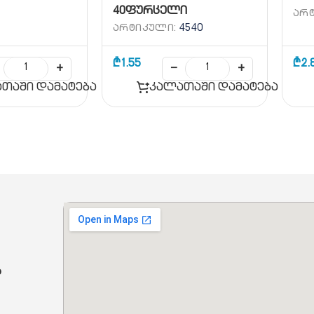
40ფურცელი
ᲐᲠ
ᲐᲠᲢᲘᲙᲣᲚᲘ:
4540
₾
1.55
₾
2.
+
−
+
თაში დამატება
კალათაში დამატება
ბ