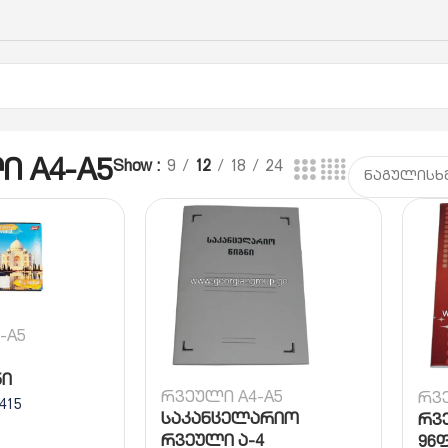
ოტი
რვეული A4-A5
ი A4-A5
Show
9
12
18
24
-A5
ი
რვეული A4-A5
რვ
415
საკანცელარიო
რვ
რვეული ა-4
96