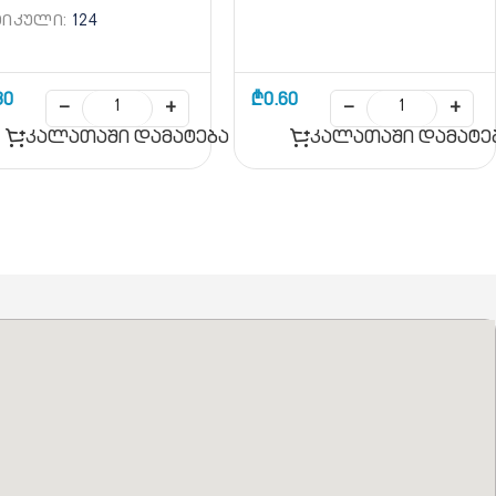
ᲢᲘᲙᲣᲚᲘ:
124
80
₾
0.60
−
+
−
+
კალათაში დამატება
კალათაში დამატე