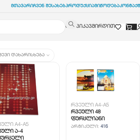
Მთავარი
Ჩვენ Შესახებ
Პროდუქცია
Მიწოდება
Კონტაქ
დაგვიკავშირდით
რვეული A4-A5
რვეული 48
ფურცლიანი
ეული A4-A5
ᲐᲠᲢᲘᲙᲣᲚᲘ:
416
ეული ა-4
ფურცელი