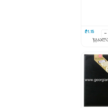
₾
1.15
−
კალა