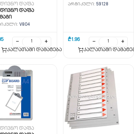
მდივნო დაფა
ᲐᲠᲢᲘᲙᲣᲚᲘ:
59128
მდივნო დაფა
მაგი
ᲢᲘᲙᲣᲚᲘ:
V804
95
₾
1.96
−
+
−
+
კალათაში დამატება
კალათაში დამატე
მდივნო დაფა