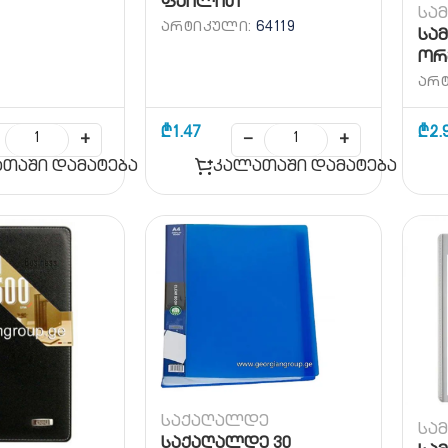
ფაილით
სა
ᲐᲠᲢᲘᲙᲣᲚᲘ:
64119
სა
ორ
ᲐᲠ
₾
1.47
₾
2.
+
−
+
თაში დამატება
კალათაში დამატება
საქაღალდე
სა
საქაღალდე 30