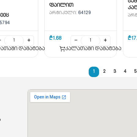
სა
ფაილით
კა
ᲐᲠᲢᲘᲙᲣᲚᲘ:
64129
ᲐᲠ
600ც
5794
₾
1.68
₾
17
−
+
−
+
ათაში დამატება
კალათაში დამატება
1
2
3
4
5
ბ