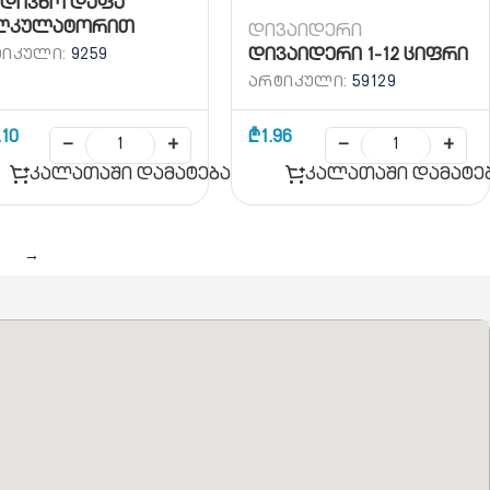
მდივნო დაფა
ლკულატორით
დივაიდერი
ᲢᲘᲙᲣᲚᲘ:
9259
დივაიდერი 1-12 ციფრი
ᲐᲠᲢᲘᲙᲣᲚᲘ:
59129
.10
₾
1.96
−
+
−
+
კალათაში დამატება
კალათაში დამატე
→